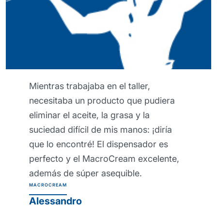
tras trabajaba en el taller,
Esta c
esitaba un producto que pudiera
realme
inar el aceite, la grasa y la
protege
edad difícil de mis manos: ¡diría
trabaj
 lo encontré! El dispensador es
defini
fecto y el MacroCream excelente,
saluda
más de súper asequible.
parecer
OCREAM
ahora!
ssandro
profes
PROTEXSO