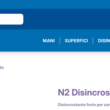
MANI
SUPERFICI
DISI
te
N2 Disincros
Disincrostante forte per sani