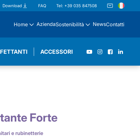
Download
FAQ
Tel: +39 035 847508
Azienda
News
Home
Sostenibilità
Contatti
NFETTANTI
ACCESSORI
tante Forte
tari e rubinetterie