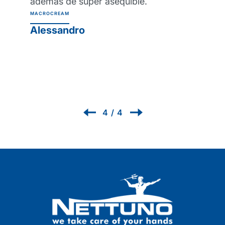
además de súper asequible.
MACROCREAM
Alessandro
4
/
4