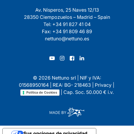
Av. Nísperos, 25 Naves 12/13
28350 Ciempozuelos – Madrid – Spain
Tel: +34 91 827 41 04
Fax: +34 91 809 46 89
nettuno@nettuno.es
© 2026 Nettuno srl | NIF y IVA:
01568950164 | REA: BG- 218463 |
Privacy
|
| Cap. Soc. 50.000 € i.v.
Política de Cookies
Sus opciones de privacidad