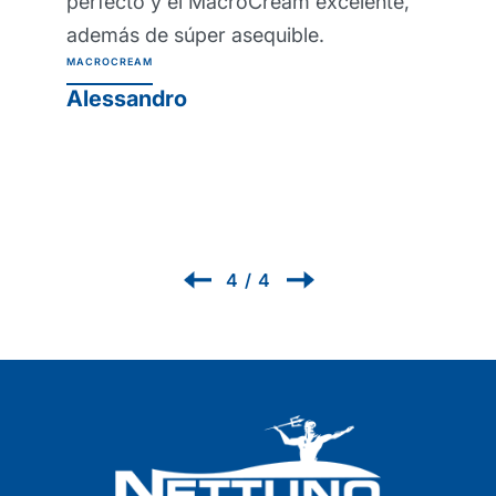
saludables desde que lo uso y
parecería imposible trabajar sin él
ahora! Crema protectora de barrera
profesional Protexsol
PROTEXSOL
Renzo
1
/
4