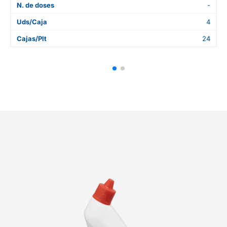
N. de doses
-
Uds/Caja
4
Cajas/Plt
24