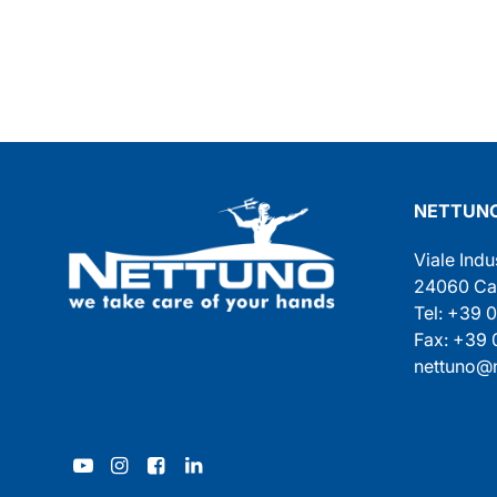
NETTUNO
Viale Indu
24060 Cast
Tel: +39 
Fax: +39
nettuno@n