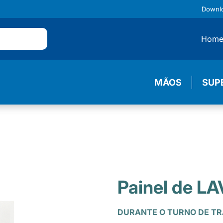
Downl
Hom
MÃOS
SUP
Painel de L
DURANTE O TURNO DE T