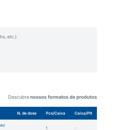
ho, etc.)
Descubra
nossos formatos de produtos
N. de dose
Pcs/Caixa
Caixa/Plt
do)
1
-