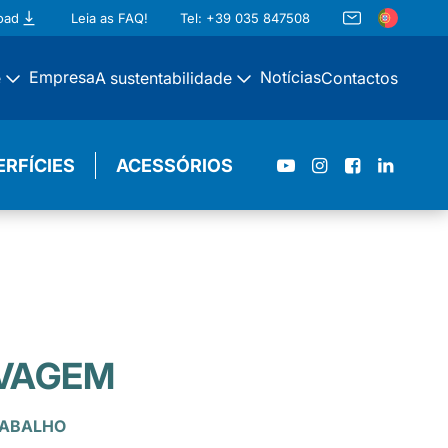
oad
Leia as FAQ!
Tel: +39 035 847508
Empresa
Notícias
e
A sustentabilidade
Contactos
ERFÍCIES
ACESSÓRIOS
AVAGEM
RABALHO