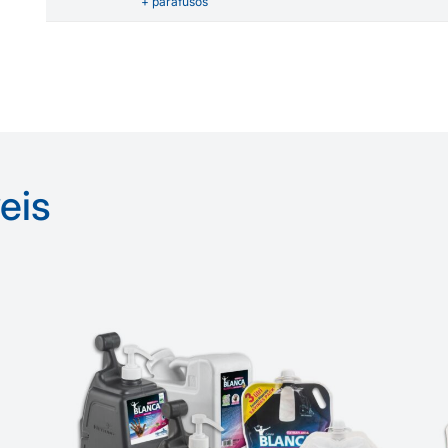
+ parafusos
eis