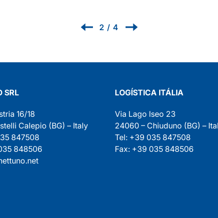
2
/
4
 SRL
LOGÍSTICA ITÁLIA
stria 16/18
Via Lago Iseo 23
elli Calepio (BG) – Italy
24060 – Chiuduno (BG) – Ital
035 847508
Tel: +39 035 847508
 035 848506
Fax: +39 035 848506
ettuno.net