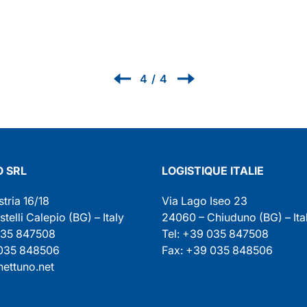
Renzo
1
/
4
 SRL
LOGISTIQUE ITALIE
stria 16/18
Via Lago Iseo 23
elli Calepio (BG) – Italy
24060 – Chiuduno (BG) – Ita
035 847508
Tel: +39 035 847508
 035 848506
Fax: +39 035 848506
ettuno.net