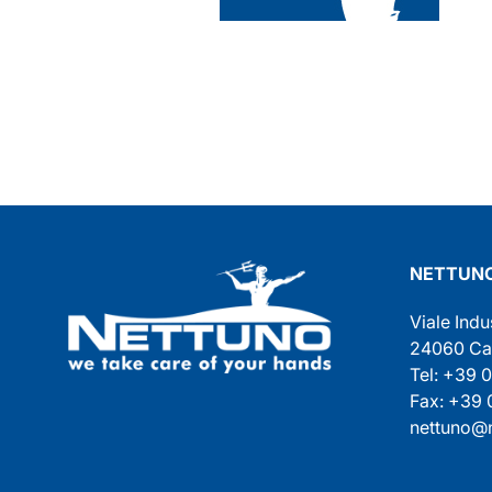
NETTUNO
Viale Indu
24060 Cast
Tel: +39 
Fax: +39
nettuno@n