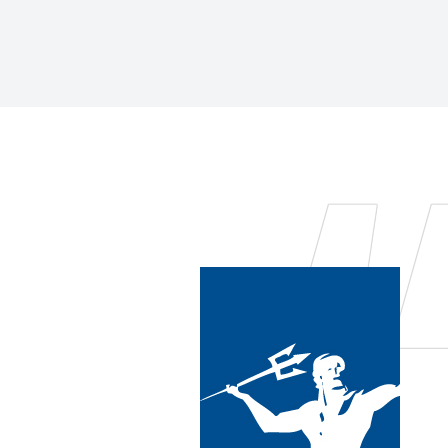
ile,
able.