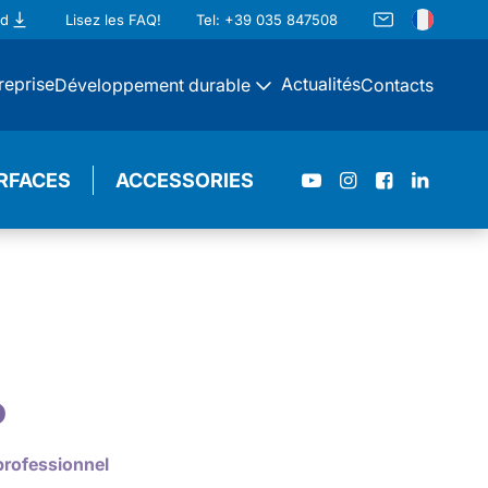
ad
Lisez les FAQ!
Tel: +39 035 847508
reprise
Actualités
Développement durable
Contacts
RFACES
ACCESSORIES
o
professionnel