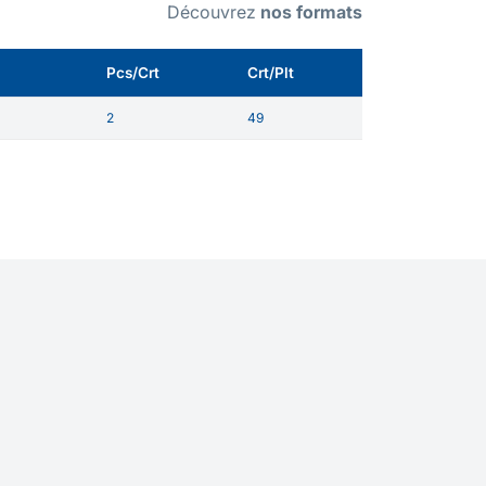
Découvrez
nos formats
Pcs/Crt
Crt/Plt
2
49