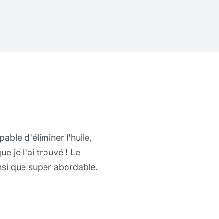
ionnelle, car elle peut
us lourds. Mes mains sont
utilise et il semblerait
rème barrière protectrice