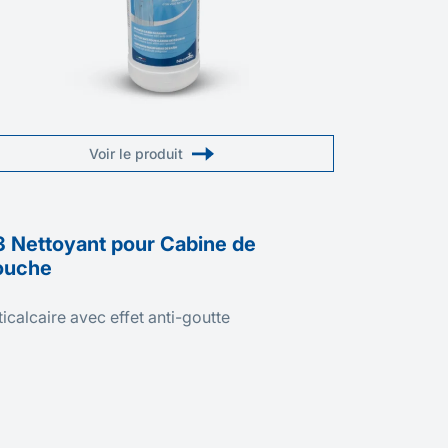
Voir le produit
 Nettoyant pour Cabine de
N4 Netto
ouche
Assainis
icalcaire avec effet anti-goutte
Nettoyant M