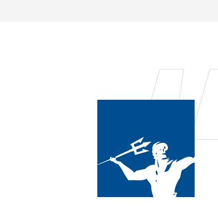
pable d'éliminer l'huile,
que je l'ai trouvé ! Le
insi que super abordable.