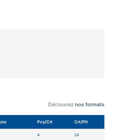
Découvrez
nos formats
ions
Pcs/Crt
Crt/Plt
4
24