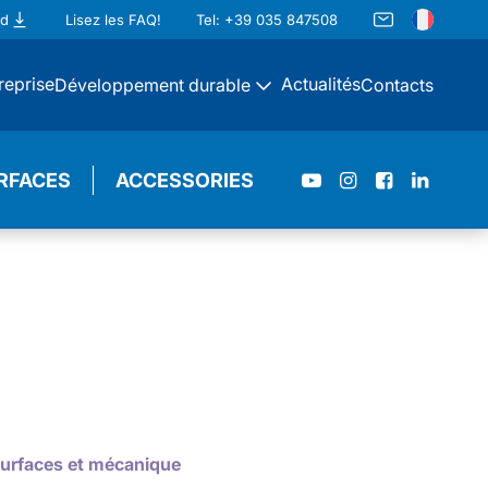
ad
Lisez les FAQ!
Tel: +39 035 847508
reprise
Actualités
Développement durable
Contacts
RFACES
ACCESSORIES
surfaces et mécanique