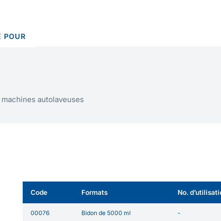
 POUR
et machines autolaveuses
Code
Formats
No. d’utilisat
00076
Bidon de 5000 ml
-