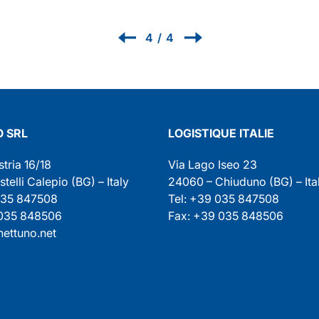
1
/
4
 SRL
LOGISTIQUE ITALIE
stria 16/18
Via Lago Iseo 23
elli Calepio (BG) – Italy
24060 – Chiuduno (BG) – Ita
035 847508
Tel: +39 035 847508
 035 848506
Fax: +39 035 848506
ettuno.net