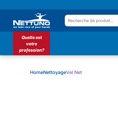
Quelle est
votre
profession?
Home
Nettoyage
Vel Net