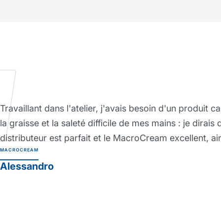
J'ai trouvé cette crème bar
protéger ma peau même lors
définitivement en meilleure s
impossible de travailler sa
professionnelle Protexsol
PROTEXSOL
Renzo