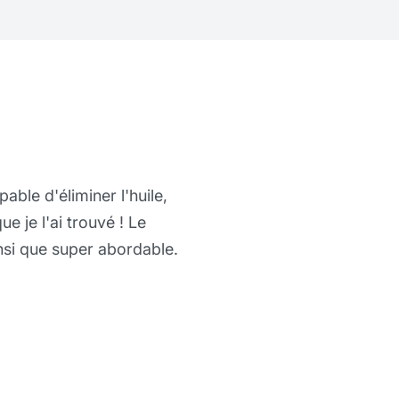
rière vraiment exceptionnelle, car elle peut
 des travaux les plus lourds. Mes mains sont
anté depuis que je l'utilise et il semblerait
ns lui maintenant ! Crème barrière protectrice