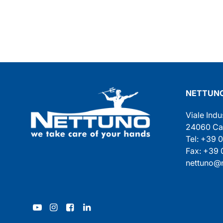
NETTUNO
Viale Indu
24060 Cast
Tel: +39 
Fax: +39
nettuno@n