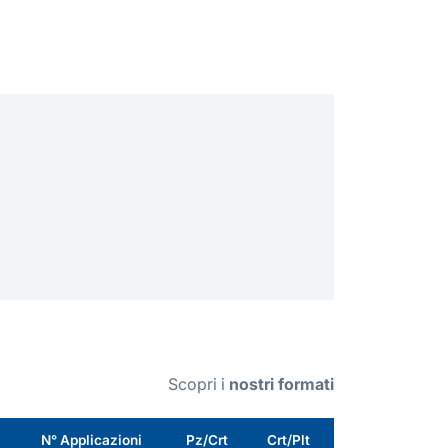
Scopri i
nostri formati
N° Applicazioni
Pz/Crt
Crt/Plt