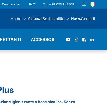
Download
FAQ
Tel: +39 035 847508
Azienda
News
Home
Sostenibilità
Contatti
NFETTANTI
ACCESSORI
Plus
azione igienizzante a base alcolica. Senza