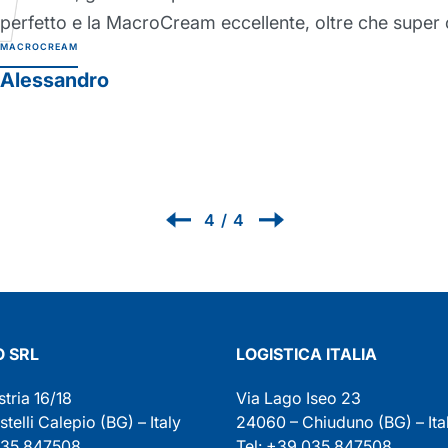
decisamente più sane da quando la uso e ormai mi 
lavorare senza! Crema barriera protettiva Protexsol 
PROTEXSOL
Renzo
1
/
4
 SRL
LOGISTICA ITALIA
stria 16/18
Via Lago Iseo 23
elli Calepio (BG) – Italy
24060 – Chiuduno (BG) – Ita
035 847508
Tel: +39 035 847508