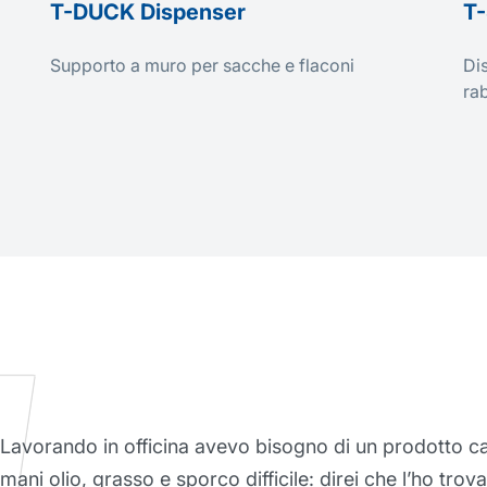
T-DUCK Dispenser
T-
Supporto a muro per sacche e flaconi
Dis
ra
Ho trovato questa crema barriera davvero ecceziona
proteggere la mia pelle anche durante i lavori più pe