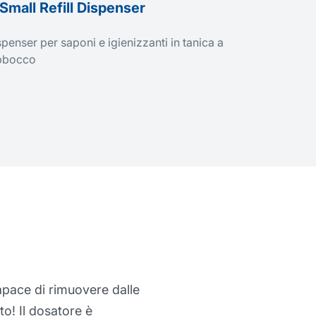
Small Refill Dispenser
penser per saponi e igienizzanti in tanica a
bbocco
le, perché riesce a
santi. Le mie mani sono