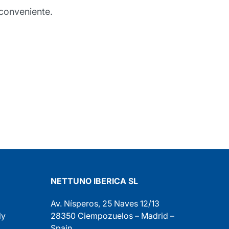
sembrerebbe impossibile
Professional
NETTUNO IBERICA SL
Av. Nísperos, 25 Naves 12/13
ly
28350 Ciempozuelos – Madrid –
Spain