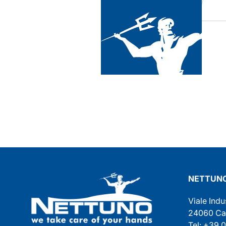
NETTUNO
Viale Indu
24060 Cast
Tel: +39 