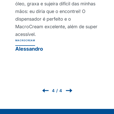
pode proteger minha pele mesmo
durante os trabalhos mais pesados.
Minhas mãos definitivamente estão
mais saudáveis desde que comecei a
usá-lo e parece impossível trabalhar
sem ele agora! Creme de barreira
protetora profissional Protexsol
PROTEXSOL
Renzo
1
/
4