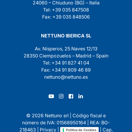
24060 – Chiuduno (BG) – Italia
Tel: +39 035 847508
Fax: +39 035 848506
NETTUNO IBERICA SL
Av. Nísperos, 25 Naves 12/13
28350 Ciempozuelos – Madrid – Spain
Tel: +34 91 827 41 04
Fax: +34 91 809 46 89
nettuno@nettuno.es
© 2026 Nettuno srl | Código fiscal e
número de IVA: 01568950164 | REA: BG-
218463 |
Privacy
|
| Cap.
Política de Cookies