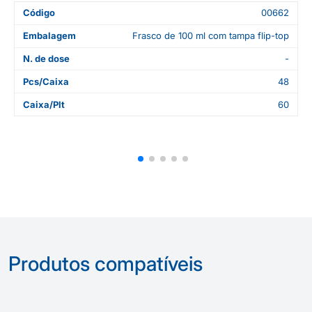
Código
00662
Embalagem
Frasco de 100 ml com tampa flip-top
N. de dose
-
Pcs/Caixa
48
Caixa/Plt
60
Produtos compatíveis