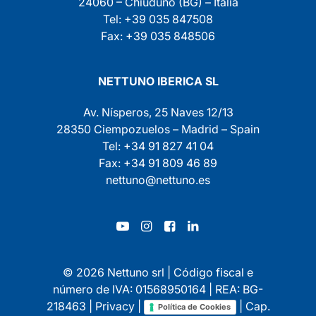
24060 – Chiuduno (BG) – Italia
Tel: +39 035 847508
Fax: +39 035 848506
NETTUNO IBERICA SL
Av. Nísperos, 25 Naves 12/13
28350 Ciempozuelos – Madrid – Spain
Tel: +34 91 827 41 04
Fax: +34 91 809 46 89
nettuno@nettuno.es
© 2026 Nettuno srl | Código fiscal e
número de IVA: 01568950164 | REA: BG-
218463 |
Privacy
|
| Cap.
Política de Cookies