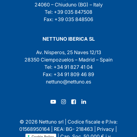
24060 – Chiuduno (BG) – Italy
Tel: +39 035 847508
Fax: +39 035 848506
NETTUNO IBERICA SL
Av. Nísperos, 25 Naves 12/13
28350 Ciempozuelos – Madrid – Spain
Tel: +34 91 827 41 04
Fax: +34 91 809 46 89
nettuno@nettuno.es
© 2026 Nettuno srl | Codice fiscale e P.Iva:
01568950164 | REA: BG- 218463 |
Privacy
|
| Cap. Soc. 50.000 € i.v.
Cookie Policy