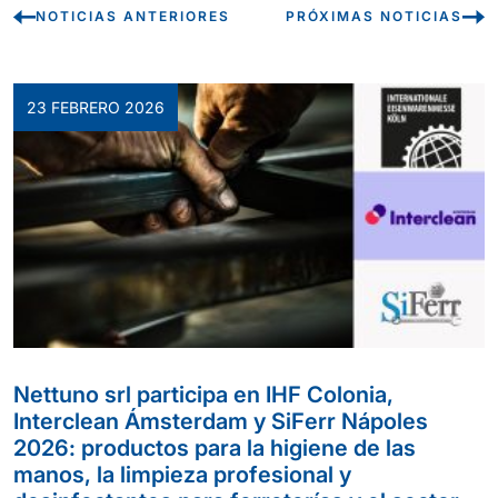
NOTICIAS ANTERIORES
PRÓXIMAS NOTICIAS
23 FEBRERO 2026
Nettuno srl participa en IHF Colonia,
Interclean Ámsterdam y SiFerr Nápoles
2026: productos para la higiene de las
manos, la limpieza profesional y