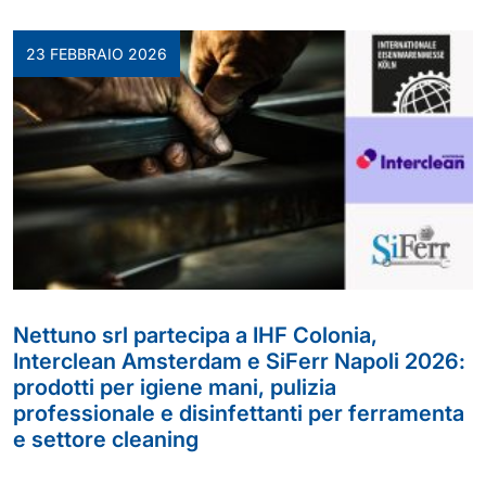
23 FEBBRAIO 2026
Nettuno srl partecipa a IHF Colonia,
Interclean Amsterdam e SiFerr Napoli 2026:
prodotti per igiene mani, pulizia
professionale e disinfettanti per ferramenta
e settore cleaning