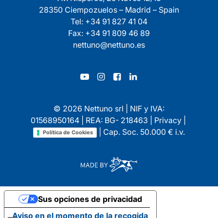
28350 Ciempozuelos – Madrid – Spain
Tel: +34 91 827 41 04
Fax: +34 91 809 46 89
nettuno@nettuno.es
© 2026 Nettuno srl | NIF y IVA:
01568950164 | REA: BG- 218463 |
Privacy
|
| Cap. Soc. 50.000 € i.v.
Política de Cookies
Sus opciones de privacidad
Aviso en el momento de la recogida