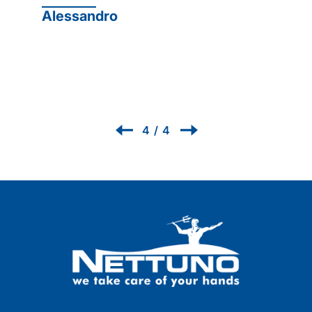
profesional Protexsol
PROTEXSOL
Renzo
1
/
4