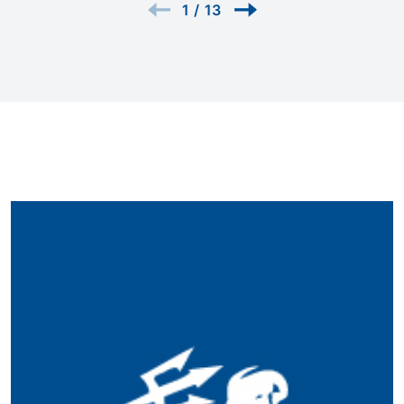
1
/
13