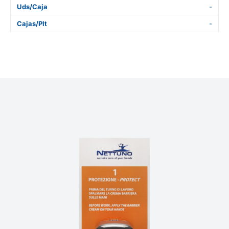
Uds/Caja
-
Cajas/Plt
-