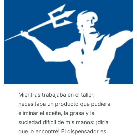
Esta crema barrera me pareció
udiera
realmente excepcional, porque 
proteger mi piel incluso durante l
¡diría
trabajos más pesados. ¡Mis man
r es
definitivamente han estado más