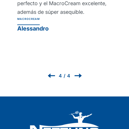
elente,
saludables desde que lo uso y
parecería imposible trabajar sin é
ahora! Crema protectora de barr
profesional Protexsol
PROTEXSOL
Renzo
1
/
4