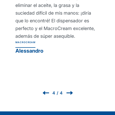
, la grasa y la
proteger mi piel in
de mis manos: ¡diría
trabajos más pesa
 El dispensador es
definitivamente ha
acroCream excelente,
saludables desde q
 asequible.
parecería imposible 
ahora! Crema prote
profesional Protexs
PROTEXSOL
Renzo
1
/
4