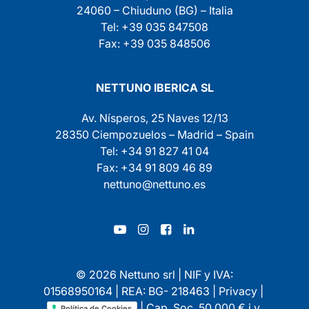
24060 – Chiuduno (BG) – Italia
Tel: +39 035 847508
Fax: +39 035 848506
NETTUNO IBERICA SL
Av. Nísperos, 25 Naves 12/13
28350 Ciempozuelos – Madrid – Spain
Tel: +34 91 827 41 04
Fax: +34 91 809 46 89
nettuno@nettuno.es
© 2026 Nettuno srl | NIF y IVA:
01568950164 | REA: BG- 218463 |
Privacy
|
| Cap. Soc. 50.000 € i.v.
Política de Cookies