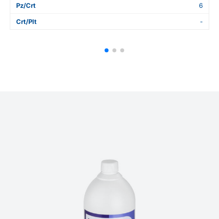
Pz/Crt
6
Crt/Plt
-