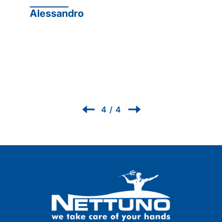
protettiva Protexsol Professional
PROTEXSOL
Renzo
1
/
4