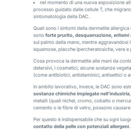
nel momento di una nuova esposizione all
processo guidato dalle cellule T, che migrano v
sintomatologia della DAC.
Quali sono i sintomi della dermatite allergic
sono
forte prurito, desquamazione, eritemi e
sul palmo della mano, mentre aggravandosi la
squamose, placche ipercheratosiche, vere e p
Cosa provoca la dermatite alle mani da contat
detersivi, i cosmetici, alcune sostanze vegeta
(come antibiotici, antistaminici, antisettici o a
In ambito lavorativo, invece, le DAC sono es
sostanze chimiche impiegate nell’industria
metalli (quali nichel, cromo, cobalto o mercuri
cemento o le fibre di vetro, possono causare 
Per questo è indispensabile che su ogni luog
contatto della pelle con potenziali allergeni