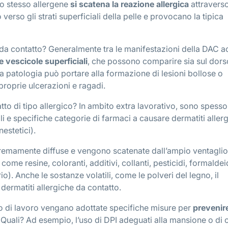
o stesso allergene
si scatena la reazione allergica
attravers
erso gli strati superficiali della pelle e provocano la tipica
a da contatto? Generalmente tra le manifestazioni della DAC a
 vescicole superficiali
, che possono comparire sia sul dorso
 patologia può portare alla formazione di lesioni bollose o
roprie ulcerazioni e ragadi.
to di tipo allergico? In ambito extra lavorativo, sono spesso 
li e specifiche categorie di farmaci a causare dermatiti aller
nestetici).
tremamente diffuse e vengono scatenate dall’ampio ventaglio
, come resine, coloranti, additivi, collanti, pesticidi, formalde
o). Anche le sostanze volatili, come le polveri del legno, il
dermatiti allergiche da contatto.
o di lavoro vengano adottate specifiche misure per
prevenire
. Quali? Ad esempio, l’uso di DPI adeguati alla mansione o di