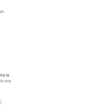
gni
tra la
sia una
,