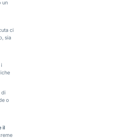
o un
cuta ci
, sia
i
giche
 di
ide o
 il
 creme