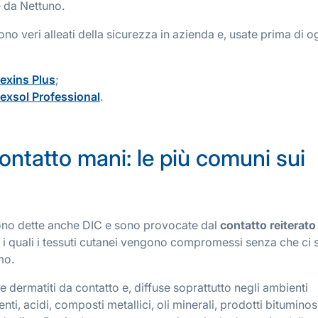
e da Nettuno.
no veri alleati della sicurezza in azienda e, usate prima di o
exins Plus
;
exsol Professional
.
contatto mani: le più comuni sui
 sono dette anche DIC e sono provocate dal
contatto reitera
t
o 
e i quali i tessuti cutanei vengono compromessi senza che ci 
mo.
le dermatiti da contatto e, diffuse soprattutto negli ambienti
ti, acidi, composti metallici, oli minerali, prodotti bituminosi