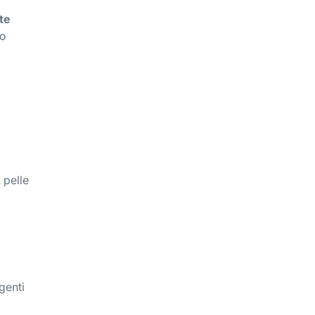
te
no
 pelle
genti