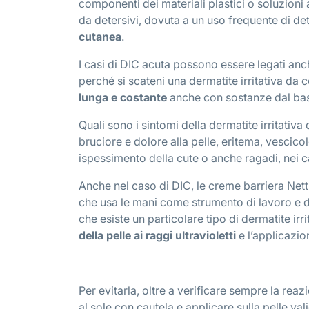
componenti dei materiali plastici o soluzioni
da detersivi, dovuta a un uso frequente di det
cutanea
.
I casi di DIC acuta possono essere legati anch
perché si scateni una dermatite irritativa da 
lunga e costante
anche con sostanze dal bass
Quali sono i sintomi della dermatite irritativ
bruciore e dolore alla pelle, eritema, vescic
ispessimento della cute o anche ragadi, nei casi
Anche nel caso di DIC, le creme barriera Net
che usa le mani come strumento di lavoro e de
che esiste un particolare tipo di dermatite ir
della pelle ai raggi ultravioletti
e l’applicazio
Per evitarla, oltre a verificare sempre la rea
al sole con cautela e applicare sulla pelle va