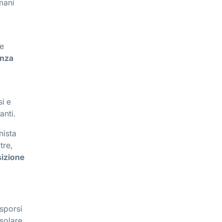
mani
re
anza
i
si e
anti.
nista
tre,
sizione
esporsi
solare