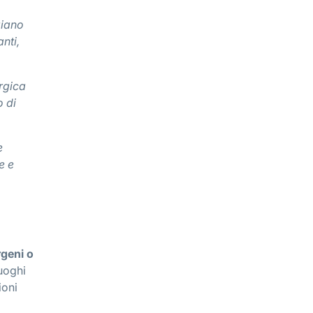
ziano
nti,
ergica
o di
e
e e
rgeni o
luoghi
ioni