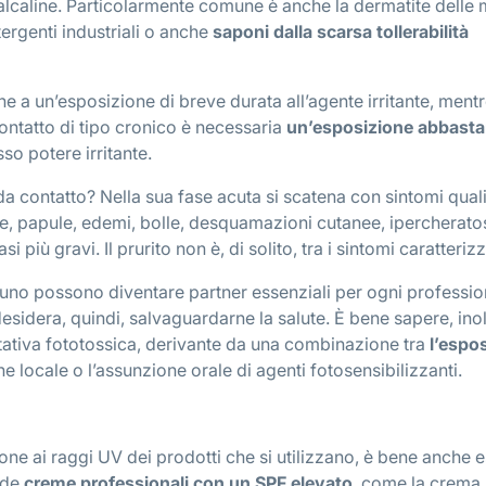
 alcaline. Particolarmente comune è anche la dermatite delle 
ergenti industriali o anche
saponi dalla scarsa tollerabilità
e a un’esposizione di breve durata all’agente irritante, ment
contatto di tipo cronico è necessaria
un’esposizione abbast
o potere irritante.
a da contatto? Nella sua fase acuta si scatena con sintomi qual
ole, papule, edemi, bolle, desquamazioni cutanee, ipercherato
 più gravi. Il prurito non è, di solito, tra i sintomi caratterizz
tuno possono diventare partner essenziali per ogni professio
sidera, quindi, salvaguardarne la salute. È bene sapere, inol
ritativa fototossica, derivante da una combinazione tra
l’espo
ne locale o l’assunzione orale di agenti fotosensibilizzanti.
zione ai raggi UV dei prodotti che si utilizzano, è bene anche 
lide
creme professionali con un SPF elevato
, come la crema 