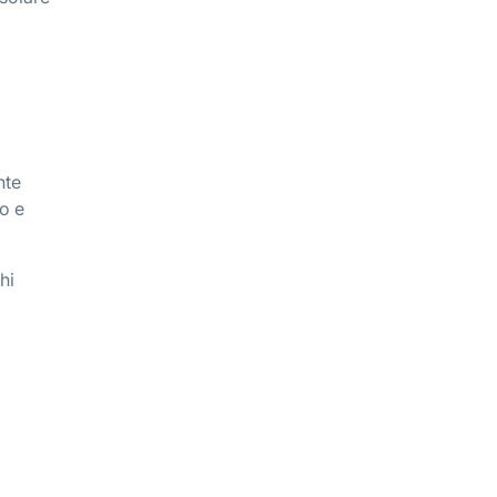
nte
o e
hi