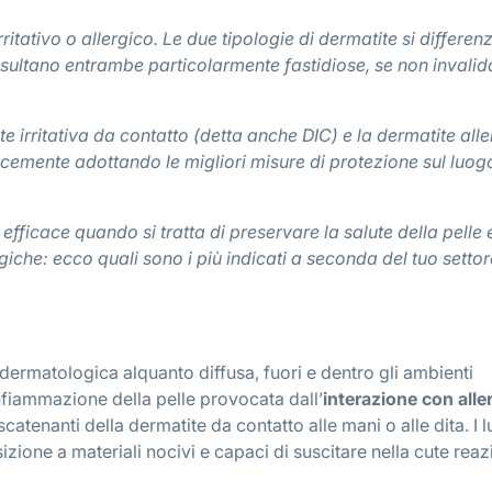
ritativo o allergico. Le due tipologie di dermatite si differen
isultano entrambe particolarmente fastidiose, se non invalida
 irritativa da contatto (detta anche DIC) e la dermatite all
cemente adottando le migliori misure di protezione sul luog
 efficace quando si tratta di preservare la salute della pelle 
giche: ecco quali sono i più indicati a seconda del tuo settor
dermatologica alquanto diffusa, fuori e dentro gli ambienti
nfiammazione della pelle provocata dall’
interazione con alle
tenanti della dermatite da contatto alle mani o alle dita. I 
zione a materiali nocivi e capaci di suscitare nella cute reaz