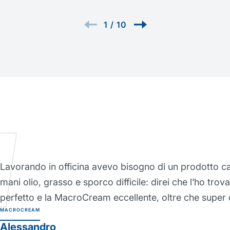
1
/
10
Ho trovato questa crema barriera
proteggere la mia pelle anche dura
decisamente più sane da quando l
lavorare senza! Crema barriera pr
PROTEXSOL