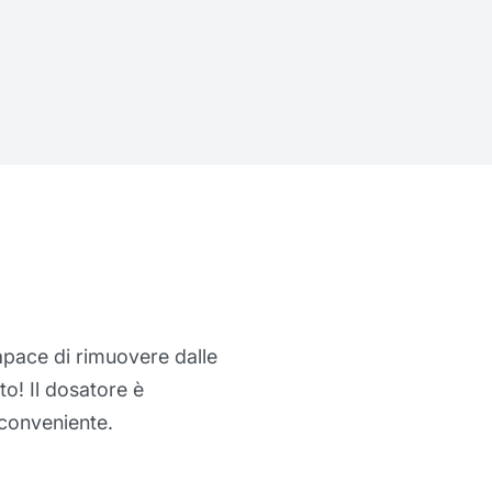
 davvero eccezionale, perché riesce a
nte i lavori più pesanti. Le mie mani sono
a uso e ormai mi sembrerebbe impossibile
otettiva Protexsol Professional