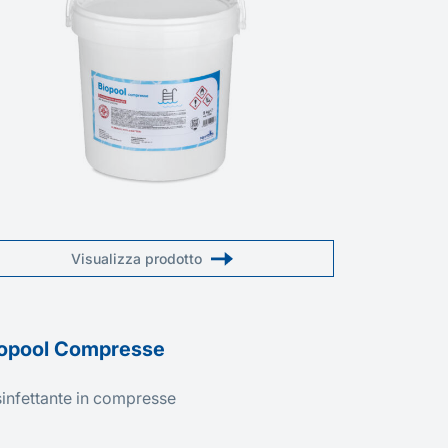
Visualizza prodotto
opool Compresse
Biopool 
sinfettante in compresse
Disinfettant