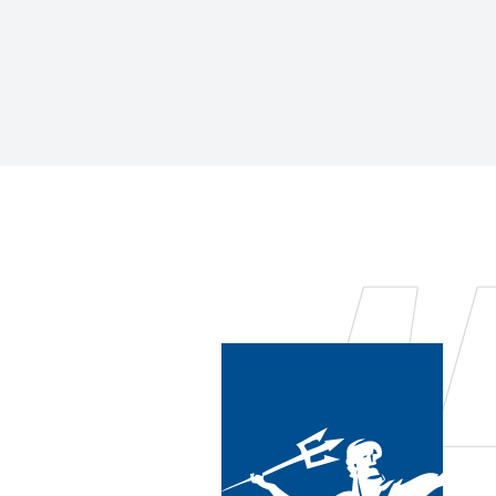
i rimuovere dalle
dosatore è
iente.