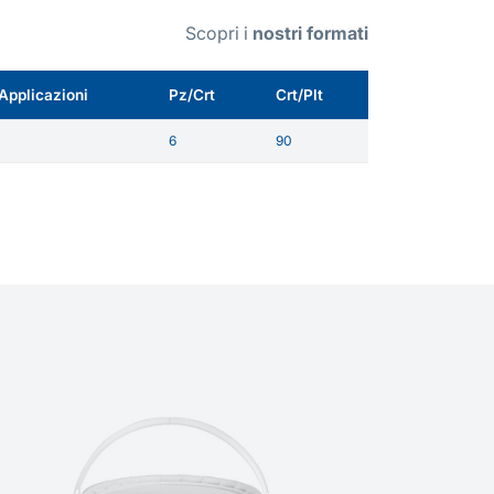
Scopri i
nostri formati
Applicazioni
Pz/Crt
Crt/Plt
6
90