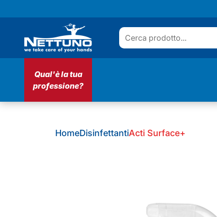
Qual'è la tua
professione?
Home
Disinfettanti
Acti Surface+