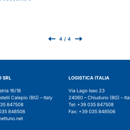
Renzo
1
/
4
 SRL
LOGISTICA ITALIA
stria 16/18
Via Lago Iseo 23
elli Calepio (BG) – Italy
24060 – Chiuduno (BG) – Ita
035 847508
Tel: +39 035 847508
 035 848506
Fax: +39 035 848506
ettuno.net