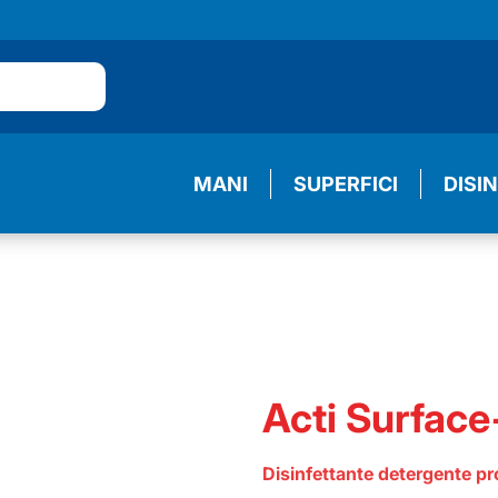
MANI
SUPERFICI
DISI
Acti Surface
Disinfettante detergente pro