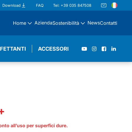
Download
FAQ
Tel: +39 035 847508
Azienda
News
Home
Sostenibilità
Contatti
NFETTANTI
ACCESSORI
+
nto all’uso per superfici dure.