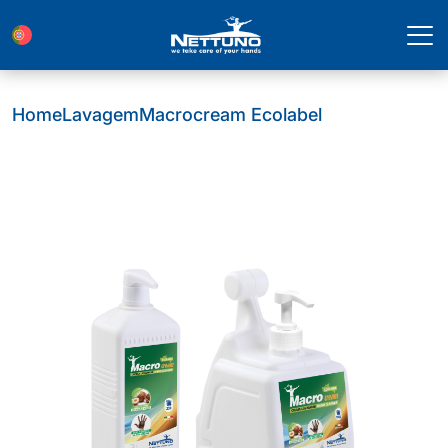
Home
Lavagem
Macrocream Ecolabel