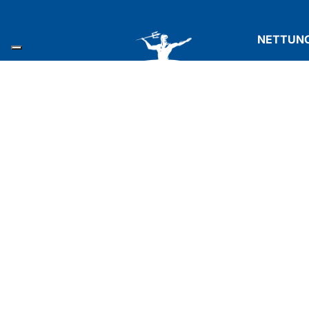
NETTUNO
Viale Indu
24060 Cast
Tel: +39 
Fax: +39
nettuno@n
© 2026 Nettuno srl | Código fiscal e 