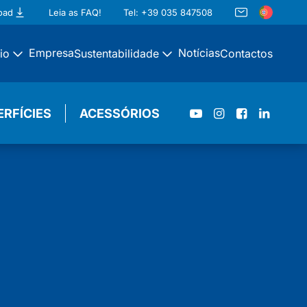
oad
Leia as FAQ!
Tel: +39 035 847508
Empresa
Notícias
cio
Sustentabilidade
Contactos
ERFÍCIES
ACESSÓRIOS