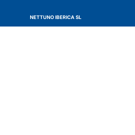
NETTUNO IBERICA SL
Av. Nísperos, 25 Naves 12/13
ia
28350 Ciempozuelos – Madrid –
Spain
Tel: +34 91 827 41 04
Fax: +34 91 809 46 89
nettuno@nettuno.es
| Cap. Soc. 50.000 € i.v.
Política de Cookies