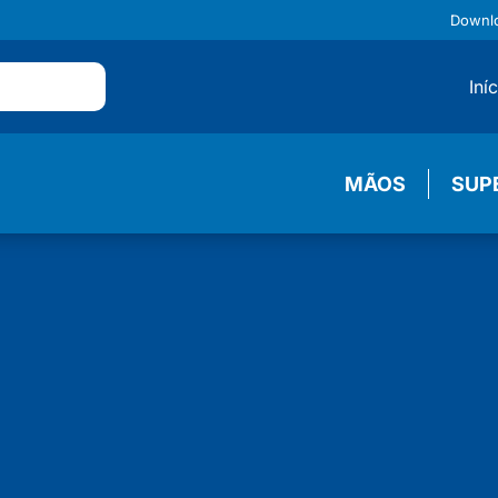
Downl
Iní
MÃOS
SUP