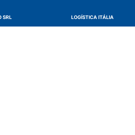
 SRL
LOGÍSTICA ITÁLIA
stria 16/18
Via Lago Iseo 23
elli Calepio (BG) – Italy
24060 – Chiuduno (BG) – Ital
035 847508
Tel: +39 035 847508
 035 848506
Fax: +39 035 848506
ettuno.net
número de IVA: 01568950164 | REA: BG- 218463 |
Privacy
|