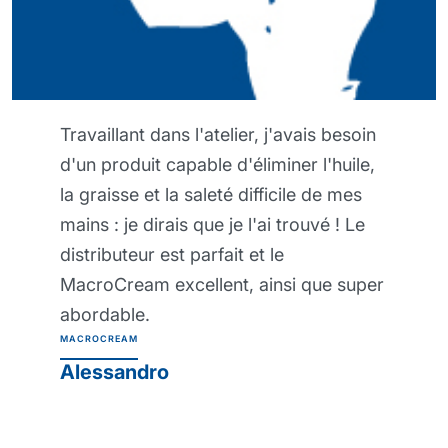
'avais besoin
J'ai trouvé cette crème barri
ner l'huile,
vraiment exceptionnelle, car e
cile de mes
protéger ma peau même lors
 trouvé ! Le
travaux les plus lourds. Mes 
e
définitivement en meilleure s
si que super
depuis que je l'utilise et il sem
impossible de travailler sans l
maintenant ! Crème barrière
protectrice professionnelle P
PROTEXSOL
Renzo