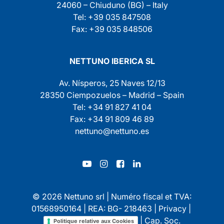
24060 – Chiuduno (BG) – Italy
Tel: +39 035 847508
Fax: +39 035 848506
NETTUNO IBERICA SL
Av. Nísperos, 25 Naves 12/13
28350 Ciempozuelos – Madrid – Spain
Tel: +34 91 827 41 04
Fax: +34 91 809 46 89
nettuno@nettuno.es
© 2026 Nettuno srl | Numéro fiscal et TVA:
01568950164 | REA: BG- 218463 |
Privacy
|
| Cap. Soc.
Politique relative aux Cookies